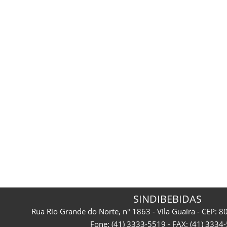
SINDIBEBIDAS
Rua Rio Grande do Norte, n° 1863 - Vila Guaíra - CEP: 8
Fone: (41) 3333-5519 - FAX: (41) 3334